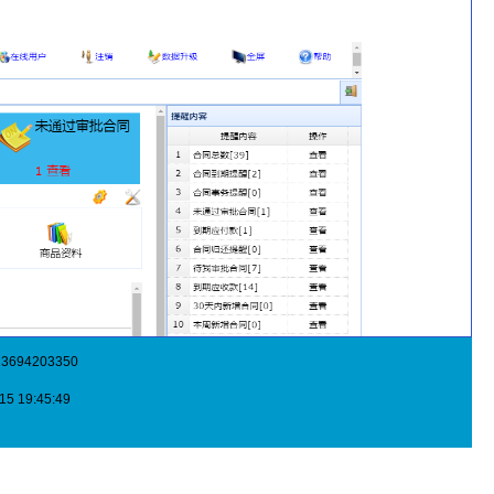
3694203350
 19:45:49