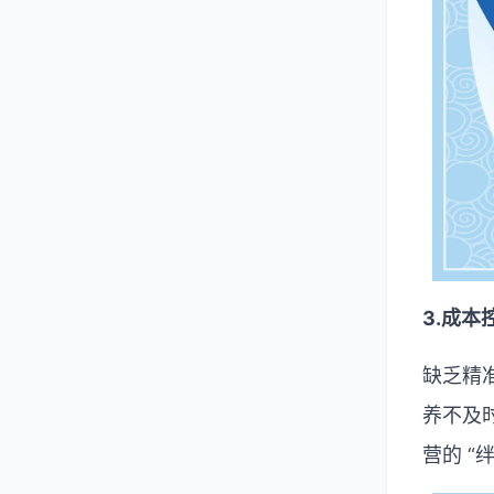
3.
成本
缺乏精
养不及
营的
“