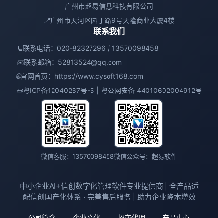
广州市超易信息科技有限公司
📍
广州市天河区园丁路9号天隆商业大厦4楼
联系我们
📞
联系电话：020-82327296 / 13570098458
✉️
联系邮箱：
52813524@qq.com
🌐
官网首页：
https://www.cysoft168.com
📜
粤ICP备12040267号-5 | 粤公网安备 44010602004912号
微信客服：13570098458
微信公众号：超易软件
中小企业AI+信创数字化管理软件专业提供商 | 全产品适
配信创国产化体系 · 完善售后服务 | 助力企业降本增效
公司简介
企业文化
招商代理
产品中心