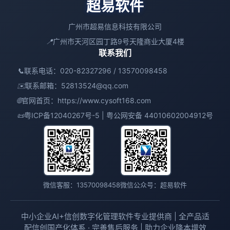
超易软件
广州市超易信息科技有限公司
📍
广州市天河区园丁路9号天隆商业大厦4楼
联系我们
📞
联系电话：020-82327296 / 13570098458
✉️
联系邮箱：
52813524@qq.com
🌐
官网首页：
https://www.cysoft168.com
📜
粤ICP备12040267号-5 | 粤公网安备 44010602004912号
微信客服：13570098458
微信公众号：超易软件
中小企业AI+信创数字化管理软件专业提供商 | 全产品适
配信创国产化体系 · 完善售后服务 | 助力企业降本增效